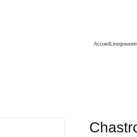
Accueil
Linogravure
Chastr