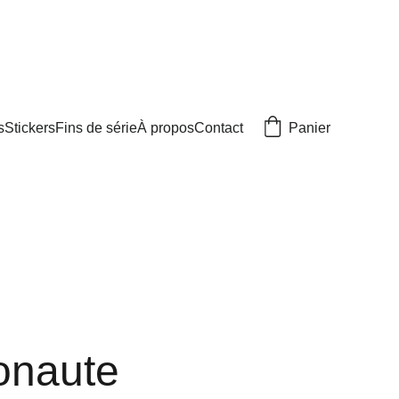
Panier
s
Stickers
Fins de série
À propos
Contact
onaute