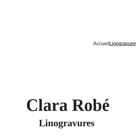
Accueil
Linogravure
Clara Robé
Linogravures 