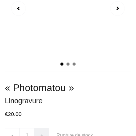
« Photomatou »
Linogravure
€20.00
-
+
Rupture de stock