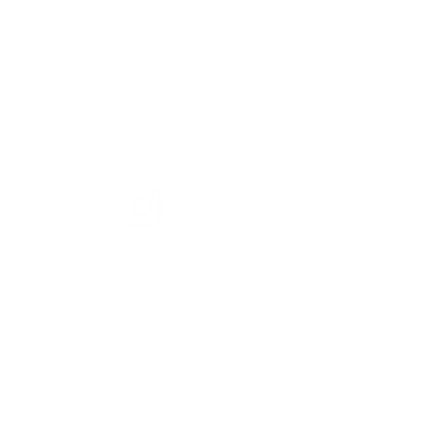
Contact
Politique de 
confidentialité 
Politique de 
rembourseme
nt 
Conditions 
générales 