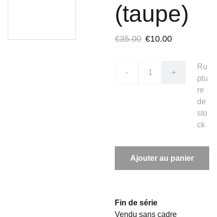
(taupe)
€35.00
€10.00
Ru
-
+
ptu
re
de
sto
ck
Ajouter au panier
Fin de série
Vendu sans cadre