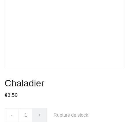
Chaladier
€3.50
-
+
Rupture de stock