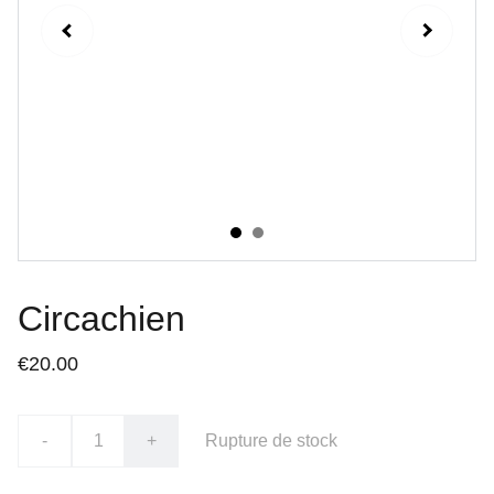
Circachien
€20.00
-
+
Rupture de stock