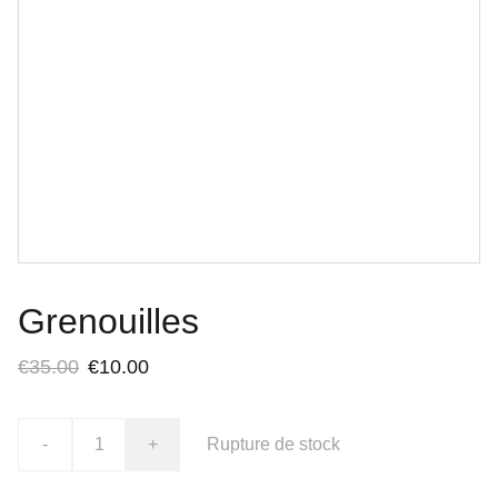
Grenouilles
€35.00
€10.00
-
+
Rupture de stock