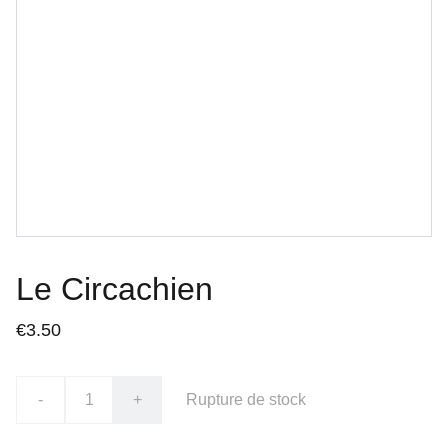
Le Circachien
€3.50
-
+
Rupture de stock