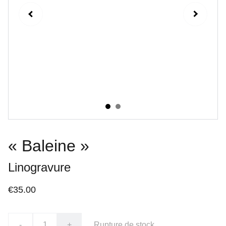
« Baleine »
Linogravure
€35.00
-
+
Rupture de stock