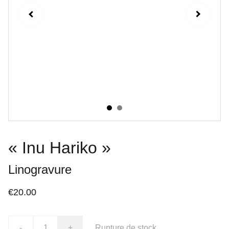
« Inu Hariko »
Linogravure
€20.00
-
+
Rupture de stock