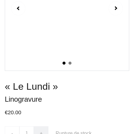
« Le Lundi »
Linogravure
€20.00
-
+
Rupture de stock