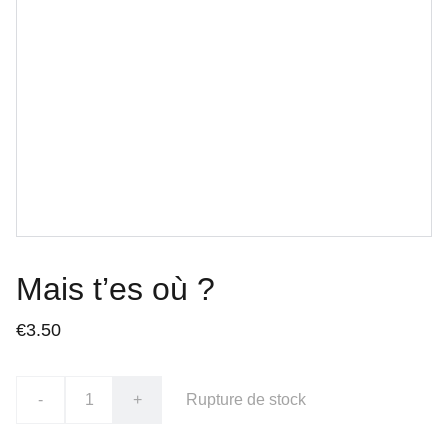
Mais t’es où ?
€3.50
-
+
Rupture de stock