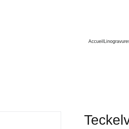
Accueil
Linogravure
Teckelv