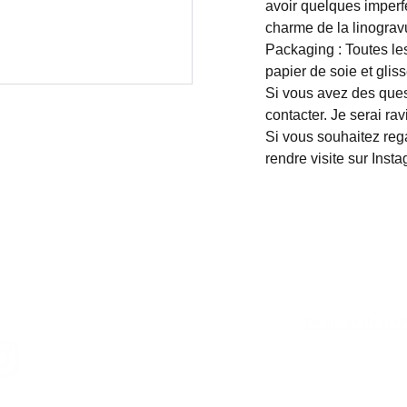
avoir quelques imperfe
charme de la linograv
Packaging : Toutes l
papier de soie et gli
Si vous avez des ques
contacter. Je serai rav
Si vous souhaitez reg
rendre visite sur Inst
Politique de conf
Politique de r
Conditions gén