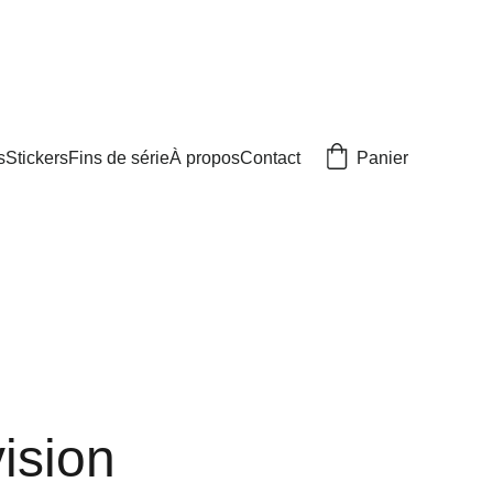
Panier
s
Stickers
Fins de série
À propos
Contact
ision