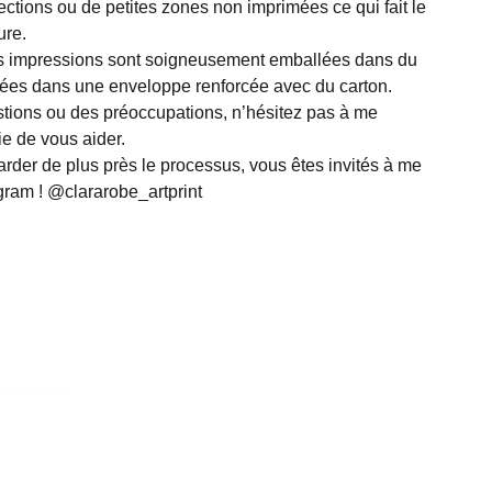
ctions ou de petites zones non imprimées ce qui fait le
ure.
es impressions sont soigneusement emballées dans du
ssées dans une enveloppe renforcée avec du carton.
tions ou des préoccupations, n’hésitez pas à me
ie de vous aider.
arder de plus près le processus, vous êtes invités à me
agram ! @clararobe_artprint
identialité 
emboursement 
érales 